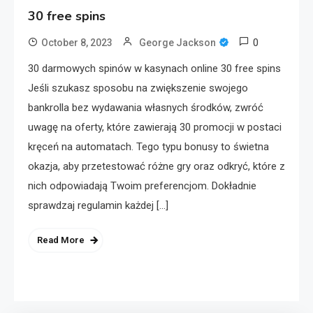
30 free spins
0
October 8, 2023
George Jackson
30 darmowych spinów w kasynach online 30 free spins
Jeśli szukasz sposobu na zwiększenie swojego
bankrolla bez wydawania własnych środków, zwróć
uwagę na oferty, które zawierają 30 promocji w postaci
kręceń na automatach. Tego typu bonusy to świetna
okazja, aby przetestować różne gry oraz odkryć, które z
nich odpowiadają Twoim preferencjom. Dokładnie
sprawdzaj regulamin każdej […]
Read More