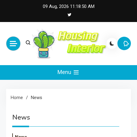
Skip
09 Aug, 2026
11:18:50 AM
to
content
Housing Interior
Inspiring Designs for Stylish Living
Menu
Home
News
News